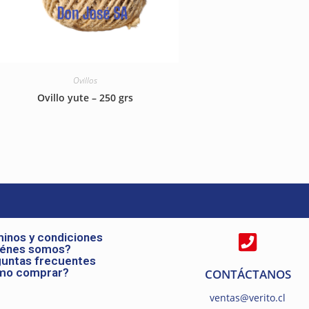
Ovillos
Ovillo yute – 250 grs
inos y condiciones
iénes somos?
untas frecuentes
mo comprar?
CONTÁCTANOS
ventas@verito.cl