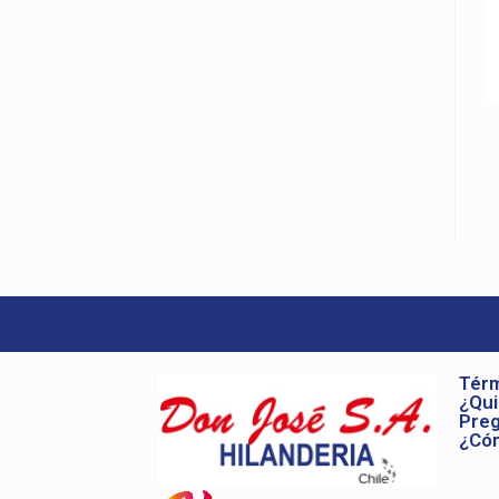
Térm
¿Qu
Preg
¿Có