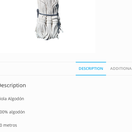
DESCRIPTION
ADDITIONA
escription
iola Algodón
00% algodón
0 metros