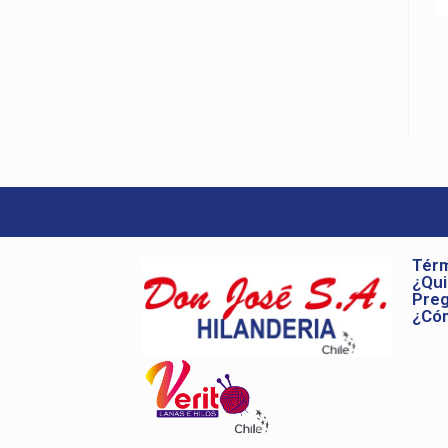
Térm
¿Qu
Preg
¿Có