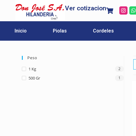
Ver cotizacion
Inicio
Piolas
Cordeles
Peso
1 Kg
2
500 Gr
1