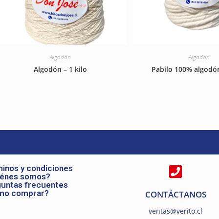
Algodón
Algodón
Algodón – 1 kilo
Pabilo 100% algodón
inos y condiciones
iénes somos?
untas frecuentes
mo comprar?
CONTÁCTANOS
ventas@verito.cl