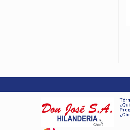
Térm
¿Qu
Preg
¿Có